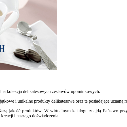
alna kolekcja delikatesowych zestawów upominkowych.
ątkowe i unikalne produkty delikatesowe oraz te posiadające uznaną re
szą jakość produktów. W wirtualnym katalogu znajdą Państwo prz
reacji i naszego doświadczenia.